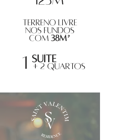
123m²
terreno livre
nos fundos
com
38m²
1
suíte
+ 2 QUARTOS