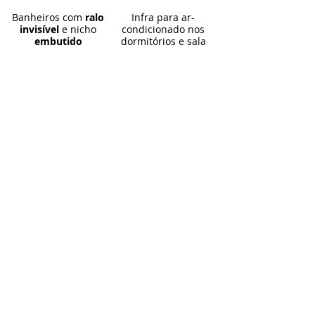
Banheiros com
ralo
Infra para ar-
invisível
e nicho
condicionado nos
embutido
dormitórios e sala
Fachada moderna
Persiana integrada
com detalhes em
motorizada
nos
madeira natural
dormitórios
Piso porcelanato
Piso
vinílico
no
acetinado
Portinari
pavimento
superior
Portas com
Terreno livre nos
acabamento em
laca
fundos com
38m²
PU
e ferragens em
inox
escovado