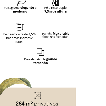
Paisagismo
elegante
e
Pé direito duplo
moderno
7,3m de altura
Painéis
Muxarabis
Pé direito livre de
3,5m
fixos nas fachadas
nas áreas íntimas e
suítes
Porcelanato de
grande
tamanho
284 m²
privativos